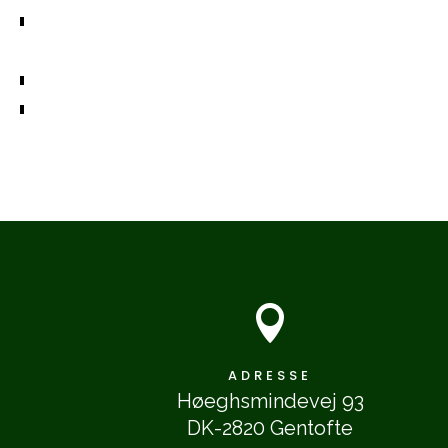

ADRESSE
Høeghsmindevej 93
DK-2820 Gentofte