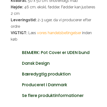
Kvadrat:
50 x 50 cm. (indvendigt mål)
Højde:
46 cm. ekskl. fødder. Fødder kan justeres
2 cm
Leveringstid:
2-3 uger, da vi producerer efter
ordre
VIGTIGT:
Læs
vores handelsbetingelser
inden
køb
BEMÆRK: Pot Cover er UDEN bund
Dansk Design
Bæredygtig produktion
Produceret i Danmark
Se flere produktinformationer