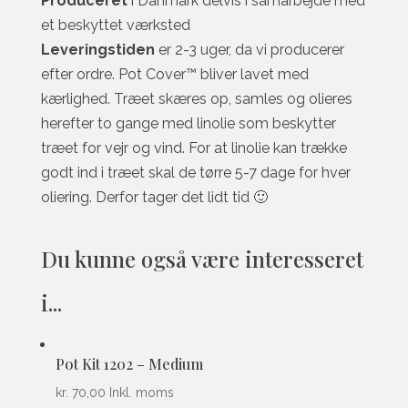
Produceret
i Danmark delvis i samarbejde med
et beskyttet værksted
Leveringstiden
er 2-3 uger, da vi producerer
efter ordre. Pot Cover™ bliver lavet med
kærlighed. Træet skæres op, samles og olieres
herefter to gange med linolie som beskytter
træet for vejr og vind. For at linolie kan trække
godt ind i træet skal de tørre 5-7 dage for hver
oliering. Derfor tager det lidt tid 🙂
Du kunne også være interesseret
i...
Pot Kit 1202 – Medium
kr.
70,00
Inkl. moms