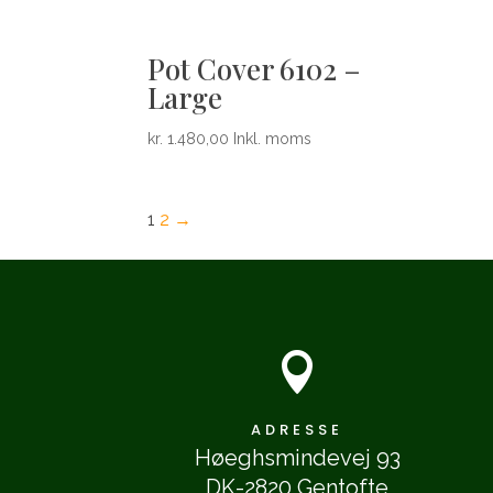
Pot Cover 6102 –
Large
kr.
1.480,00
Inkl. moms
1
2
→

ADRESSE
Høeghsmindevej 93
DK-2820 Gentofte