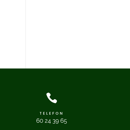

TELEFON
60 24 39 65