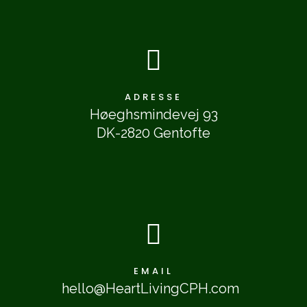

ADRESSE
Høeghsmindevej 93
DK-2820 Gentofte

EMAIL
hello@HeartLivingCPH.com